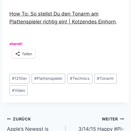
How To: So stellst Du den Tonarm am
Plattenspieler richtig ein! | Kotzendes Einhorn
.
shareit!
Teilen
Schlagworte:
#
1210er
#
Plattenspieler
#
Technics
#
Tonarm
#
Video
Beitragsnavigation
ZURÜCK
WEITER
Apple’s Newest is
3/14/15 Happy #Pi-