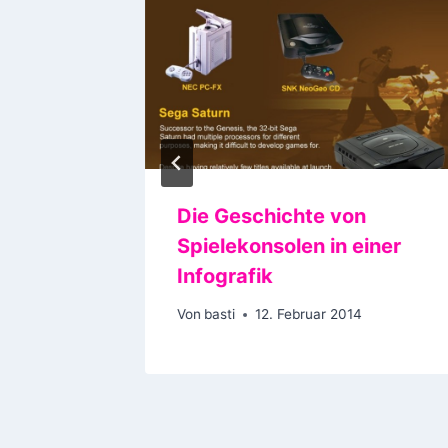
Die Geschichte von
rlin-
Spielekonsolen in einer
ngen
Infografik
Von
basti
12. Februar 2014