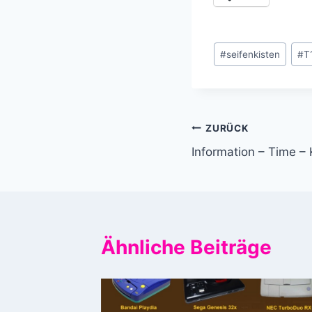
Schlagworte:
#
seifenkisten
#
T
Beitragsnavi
ZURÜCK
Information – Time 
Ähnliche Beiträge