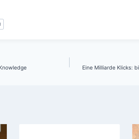
1
gation
– Knowledge
Eine Milliarde Klicks: 