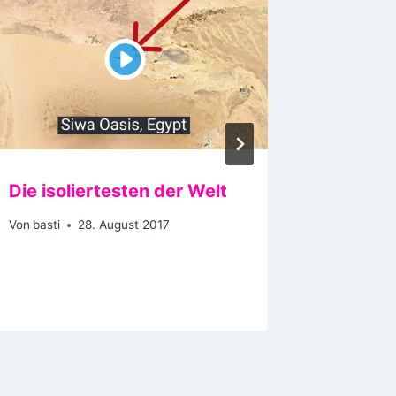
Die isoliertesten der Welt
Tired o
Yoda
Von
basti
28. August 2017
Von
basti