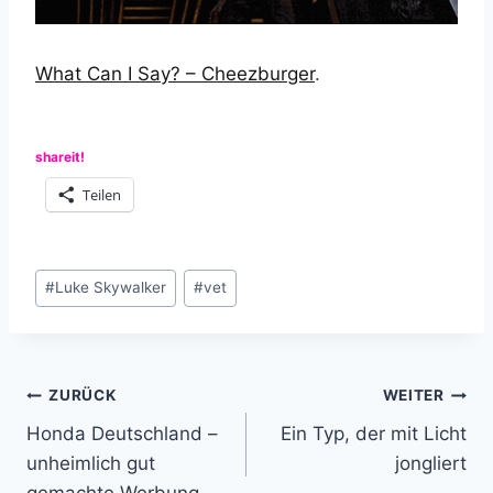
What Can I Say? – Cheezburger
.
shareit!
Teilen
Schlagworte:
#
Luke Skywalker
#
vet
Beitragsnavigation
ZURÜCK
WEITER
Honda Deutschland –
Ein Typ, der mit Licht
unheimlich gut
jongliert
gemachte Werbung