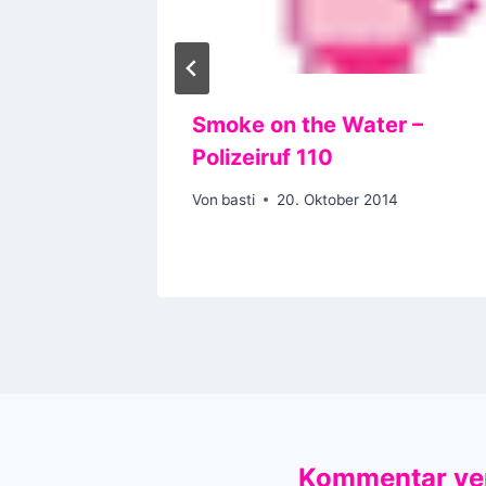
ic
Smoke on the Water –
Polizeiruf 110
13
Von
basti
20. Oktober 2014
Kommentar ve