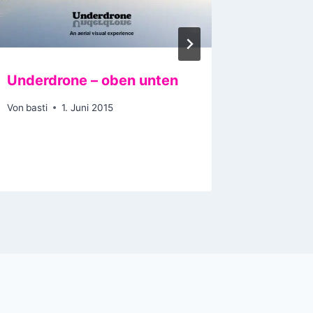
Underdrone – oben unten
Bertolt
Häuser
Von
basti
1. Juni 2015
Mann u
Von
basti