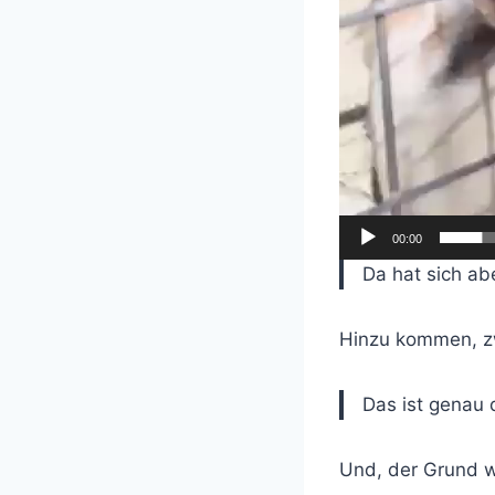
-
P
l
a
y
e
r
00:00
Da hat sich ab
Hinzu kommen, z
Das ist genau 
Und, der Grund w