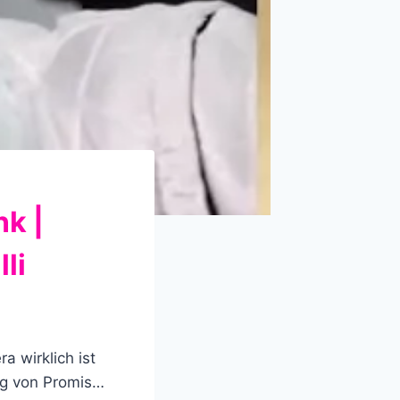
k |
lli
 wirklich ist
ung von Promis…