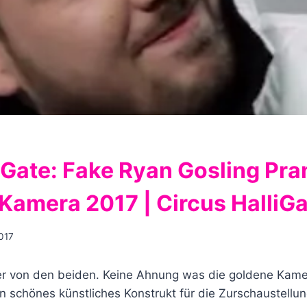
Gate: Fake Ryan Gosling Pran
Kamera 2017 | Circus HalliGa
017
r von den beiden. Keine Ahnung was die goldene Kamera
in schönes künstliches Konstrukt für die Zurschaustell