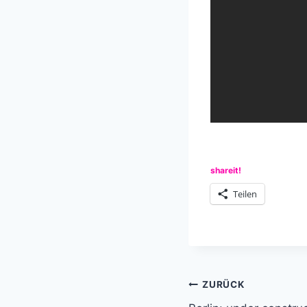
shareit!
Teilen
Beitragsnavi
ZURÜCK