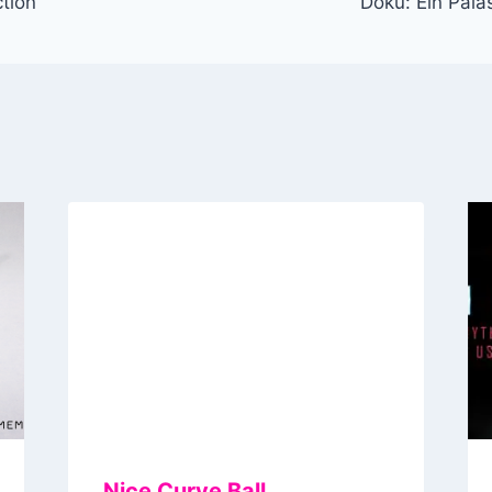
ction
Doku: Ein Pala
Nice Curve Ball