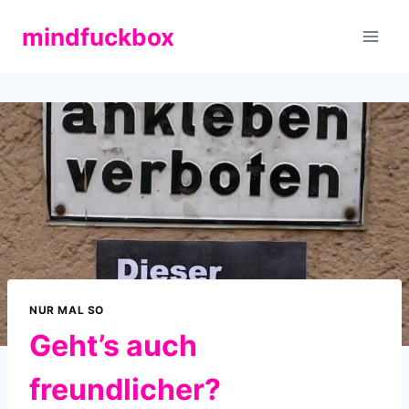
Zum
mindfuckbox
Inhalt
springen
NUR MAL SO
Geht’s auch
freundlicher?