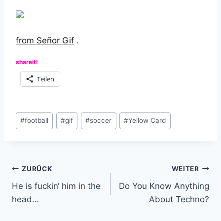
from Señor Gif
.
shareit!
Teilen
Schlagworte:
#
football
#
gif
#
soccer
#
Yellow Card
Beitragsnavigation
ZURÜCK
WEITER
He is fuckin‘ him in the
Do You Know Anything
head…
About Techno?