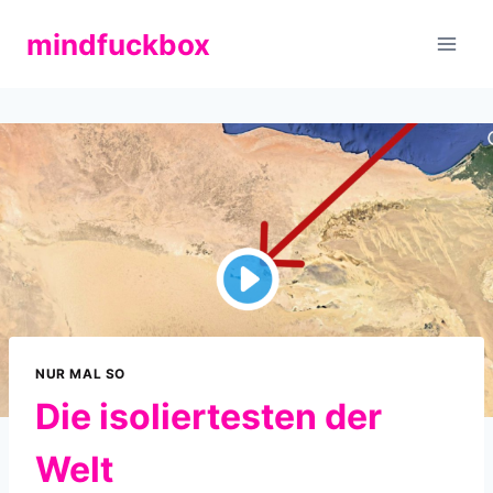
Zum
mindfuckbox
Inhalt
springen
NUR MAL SO
Die isoliertesten der
Welt