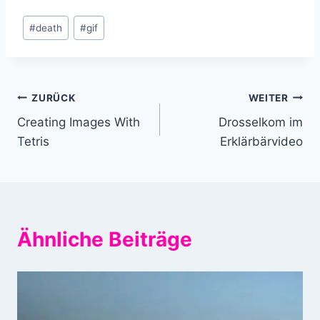
Schlagworte:
#
death
#
gif
Beitragsnavigation
ZURÜCK
WEITER
Creating Images With
Drosselkom im
Tetris
Erklärbärvideo
Ähnliche Beiträge