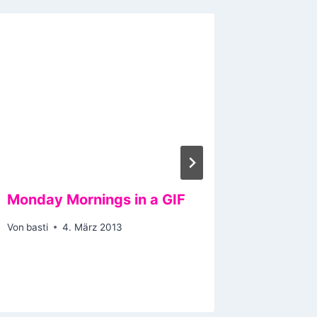
Monday Mornings in a GIF
GTA im 
Von
basti
4. März 2013
Von
basti