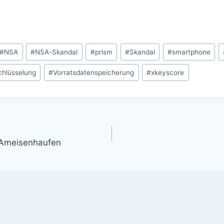
#
NSA
#
NSA-Skandal
#
prism
#
Skandal
#
smartphone
chlüsselung
#
Vorratsdatenspeicherung
#
xkeyscore
gation
 Ameisenhaufen