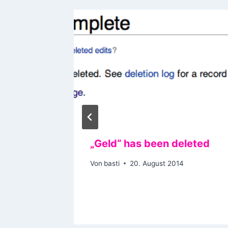
Punk
„Geld“ has been deleted
Von
basti
20. August 2014
11