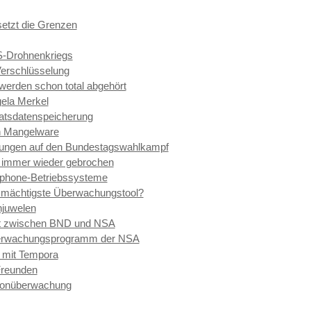
setzt die Grenzen
US-Drohnenkriegs
Verschlüsselung
werden schon total abgehört
gela Merkel
atsdatenspeicherung
en Mangelware
ungen auf den Bundestagswahlkampf
 immer wieder gebrochen
rtphone-Betriebssysteme
 mächtigste Überwachungstool?
njuwelen
 zwischen BND und NSA
erwachungsprogramm der NSA
n mit Tempora
Freunden
efonüberwachung