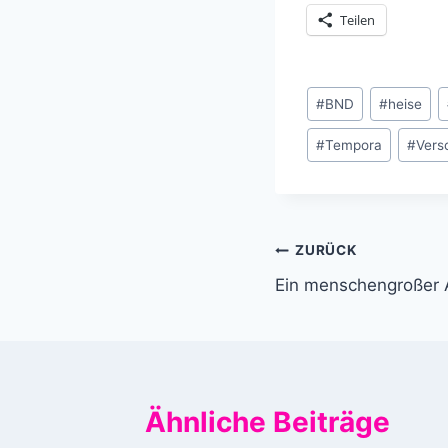
Teilen
Schlagworte:
#
BND
#
heise
#
Tempora
#
Vers
Beitragsnavi
ZURÜCK
Ein menschengroßer
Ähnliche Beiträge