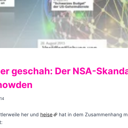
er geschah: Der NSA-Skanda
Snowden
014
ttlerweile her und
heise
hat in dem Zusammenhang ma
t: