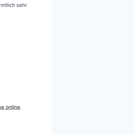
ntlich sehr
e online
.