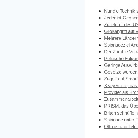
Nur die Technik 
Jeder ist Gegner
Zulieferer des 
Großangriff auf 
Mehrere Länder 
Spionageziel An
Der Zombie Vorr
Politische Folg
Geringe Auswirk
Gesetze wurden
Zugriff auf Sma
XKeyScore, das
Provider als Kro
Zusammenarbeit
PRISM, das Üb
Briten schnüffel
Spionage unter 
Offline- und Tel