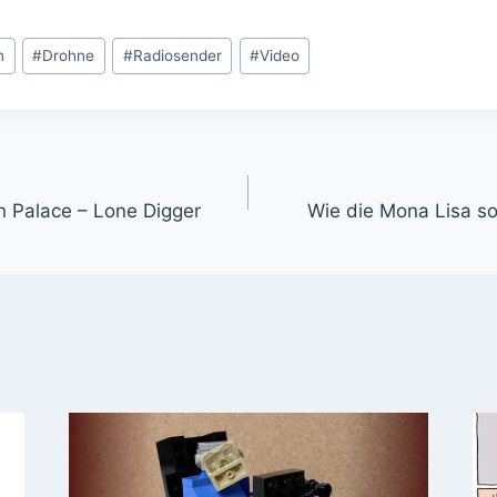
n
#
Drohne
#
Radiosender
#
Video
gation
n Palace – Lone Digger
Wie die Mona Lisa s