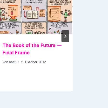
The Book of the Future —
#Gosli
Final Frame
Gosling
Kamera
Von
basti
5. Oktober 2012
HalliGal
Von
basti