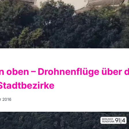
on oben – Drohnenflüge über d
 Stadtbezirke
r 2016