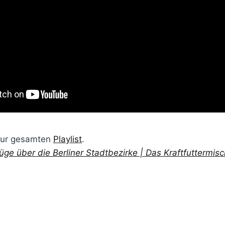
 zur gesamten
Playlist
.
üge über die Berliner Stadtbezirke | Das Kraftfuttermis