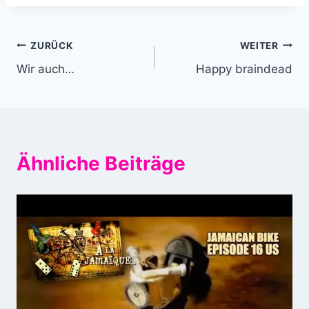
Beitragsnavigation
ZURÜCK
WEITER
Wir auch…
Happy braindead
Ähnliche Beiträge