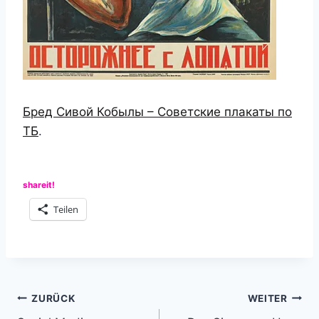
Бред Сивой Кобылы – Советские плакаты по
ТБ
.
shareit!
Teilen
Beitragsnavigation
ZURÜCK
WEITER