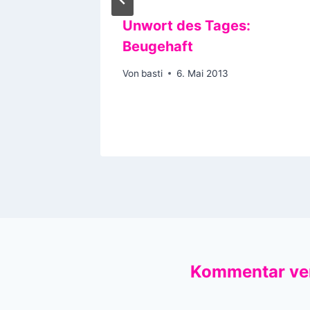
Polizei
Unwort des Tages:
i den
Beugehaft
lfen
Von
basti
6. Mai 2013
1
Kommentar ve