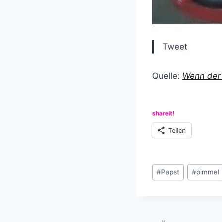
Tweet
Quelle:
Wenn der 
shareit!
Teilen
Schlagworte:
#
Papst
#
pimmel