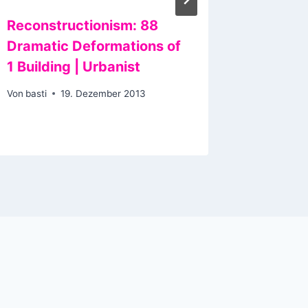
Reconstructionism: 88
Nachtr
Dramatic Deformations of
Einsch
1 Building | Urbanist
Frankre
Deutsc
Von
basti
19. Dezember 2013
Von
basti