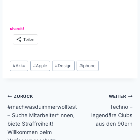
shareit!
Teilen
Schlagworte:
#
Akku
#
Apple
#
Design
#
iphone
Beitragsnavigation
ZURÜCK
WEITER
#machwasduimmerwolltest
Techno –
– Suche Mitarbeiter*innen,
legendäre Clubs
biete Straffreiheit!
aus den 90ern
Willkommen beim