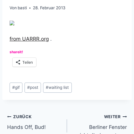
Von
basti
28. Februar 2013
from UARRR.org
.
shareit!
Teilen
Schlagworte:
#
gif
#
post
#
waiting list
Beitragsnavigation
ZURÜCK
WEITER
Hands Off, Bud!
Berliner Fenster