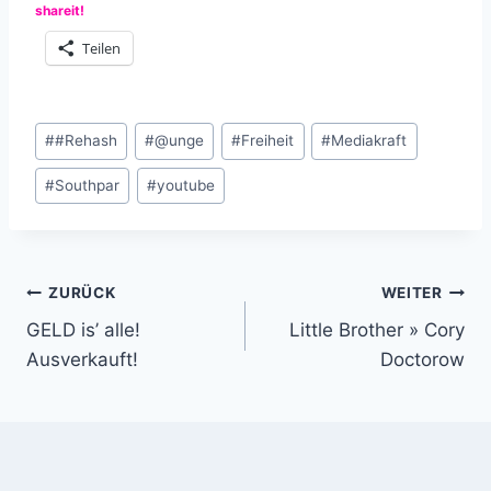
shareit!
Teilen
Schlagworte:
#
#Rehash
#
@unge
#
Freiheit
#
Mediakraft
#
Southpar
#
youtube
Beitragsnavigation
ZURÜCK
WEITER
GELD is’ alle!
Little Brother » Cory
Ausverkauft!
Doctorow