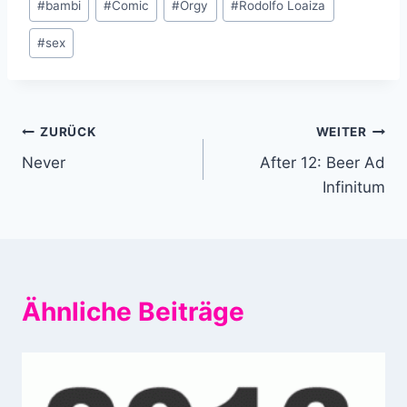
#
bambi
#
Comic
#
Orgy
#
Rodolfo Loaiza
#
sex
Beitragsnavigation
ZURÜCK
WEITER
Never
After 12: Beer Ad
Infinitum
Ähnliche Beiträge