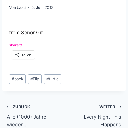
Von
basti
5. Juni 2013
from Señor Gif
.
shareit!
Teilen
Schlagworte:
#
back
#
Flip
#
turtle
Beitragsnavigation
ZURÜCK
WEITER
Alle (1000) Jahre
Every Night This
wieder…
Happens