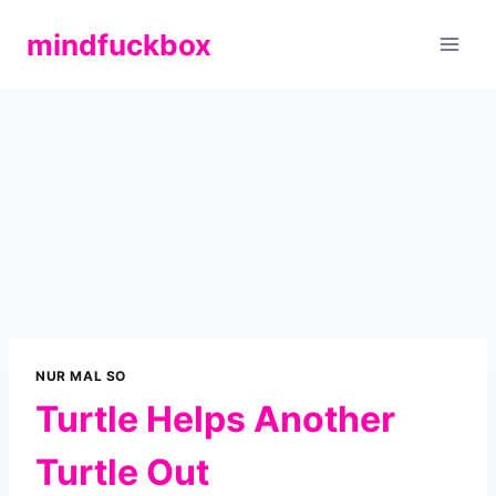
Zum
mindfuckbox
Inhalt
springen
NUR MAL SO
Turtle Helps Another
Turtle Out