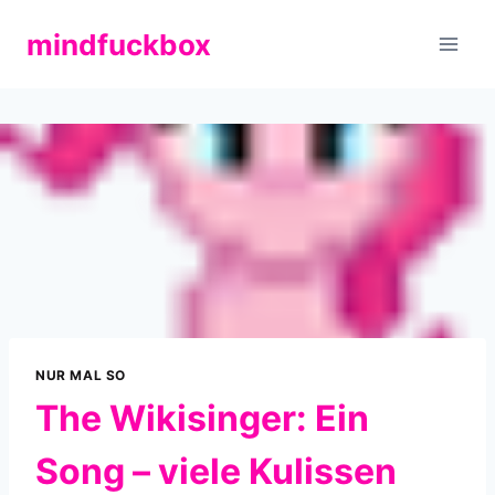
Zum
mindfuckbox
Inhalt
springen
NUR MAL SO
The Wikisinger: Ein
Song – viele Kulissen