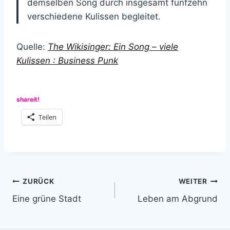
demselben Song durch insgesamt fünfzehn
verschiedene Kulissen begleitet.
Quelle:
The Wikisinger: Ein Song – viele
Kulissen : Business Punk
shareit!
Teilen
Beitragsnavigation
ZURÜCK
WEITER
Eine grüne Stadt
Leben am Abgrund