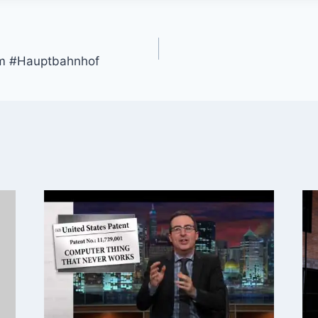
gation
am #Hauptbahnhof