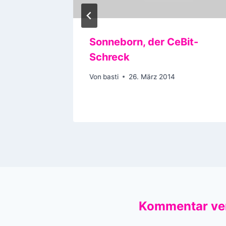
lernt
Sonneborn, der CeBit-
Schreck
14
Von
basti
26. März 2014
Kommentar ve