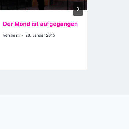
Der Mond ist aufgegangen
Eine ve
Tabakfa
Von
basti
28. Januar 2015
Farbe
Von
basti