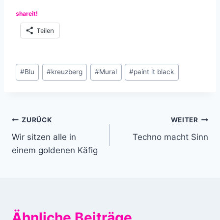
shareit!
Teilen
Schlagworte:
#
Blu
#
kreuzberg
#
Mural
#
paint it black
Beitragsnavigation
ZURÜCK
WEITER
Wir sitzen alle in
Techno macht Sinn
einem goldenen Käfig
Ähnliche Beiträge