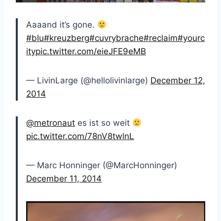
Aaaand it’s gone.
#blu
#kreuzberg
#cuvrybrache
#reclaim
#yourc
ity
pic.twitter.com/eieJFE9eMB
— LivinLarge (@hellolivinlarge)
December 12,
2014
@metronaut
es ist so weit
pic.twitter.com/78nV8twlnL
— Marc Honninger (@MarcHonninger)
December 11, 2014