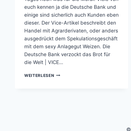
euch kennen ja die Deutsche Bank und
einige sind sicherlich auch Kunden eben
dieser. Der Vice-Artikel beschreibt den
Handel mit Agrarderivaten, oder anders
ausgedrückt dem Spekulationsgeschäft
mit dem sexy Anlagegut Weizen. Die
Deutsche Bank verzockt das Brot für
die Welt | VICE…
DIE
WEITERLESEN
DEUTSCHE
BANK
VERZOCKT
DAS
BROT
FÜR
DIE
WELT
©