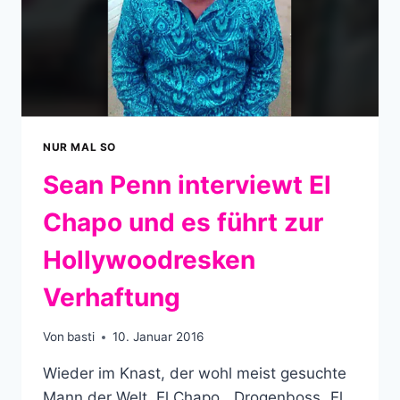
NUR MAL SO
Sean Penn interviewt El
Chapo und es führt zur
Hollywoodresken
Verhaftung
Von
basti
10. Januar 2016
Wieder im Knast, der wohl meist gesuchte
Mann der Welt. El Chapo. „Drogenboss „El