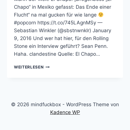
Chapo“ in Mexiko gefasst: Das Ende einer
Flucht“ na mal gucken für wie lange
#popcorn https://t.co/745LAgnMSy —
Sebastian Winkler (@sbstnwnklr) January
9, 2016 Und wer hat hier, für den Rolling
Stone ein Interview geführt? Sean Penn.
Haha. clandestine Quelle: El Chapo…
SEAN
WEITERLESEN
PENN
INTERVIEWT
EL
CHAPO UND
ES
FÜHRT
© 2026 mindfuckbox - WordPress Theme von
ZUR
Kadence WP
HOLLYWOODRESKEN
VERHAFTUNG