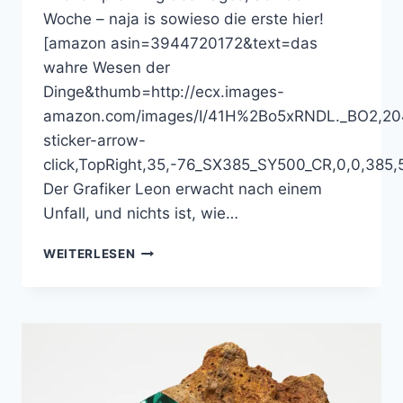
Woche – naja is sowieso die erste hier!
[amazon asin=3944720172&text=das
wahre Wesen der
Dinge&thumb=http://ecx.images-
amazon.com/images/I/41H%2Bo5xRNDL._BO2,204
sticker-arrow-
click,TopRight,35,-76_SX385_SY500_CR,0,0,385
Der Grafiker Leon erwacht nach einem
Unfall, und nichts ist, wie…
BUCHEMPFEHLUNG:
WEITERLESEN
DAS
WAHRE
WESEN
DER
DINGE