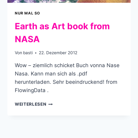
NUR MAL SO
Earth as Art book from
NASA
Von
basti
22. Dezember 2012
Wow – ziemlich schicket Buch vonna Nase
Nasa. Kann man sich als .pdf
herunterladen. Sehr beeindruckend! from
FlowingData .
EARTH
WEITERLESEN
AS
ART
BOOK
FROM
NASA