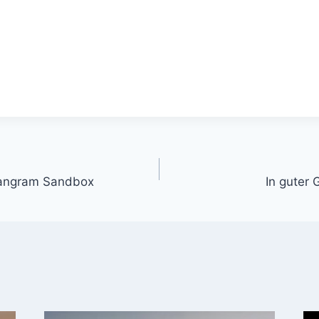
gation
 Tangram Sandbox
In guter