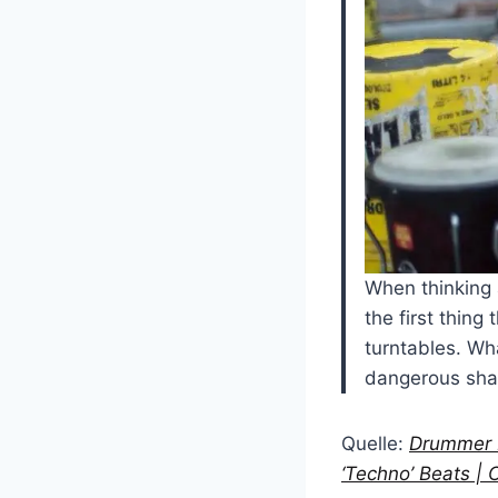
When thinking 
the first thin
turntables. Wh
dangerous sha
Quelle:
Drummer D
‘Techno’ Beats | 