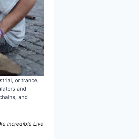
rial, or trance,
ulators and
chains, and
e Incredible Live