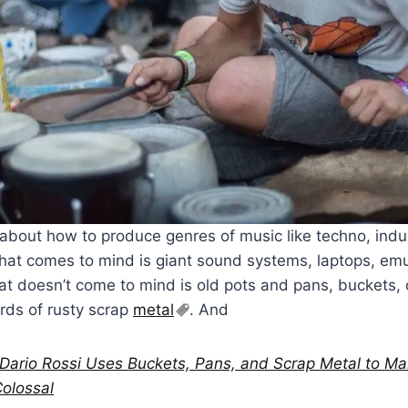
about how to produce genres of music like techno, indust
g that comes to mind is giant sound systems, laptops, em
at doesn’t come to mind is old pots and pans, buckets, 
rds of rusty scrap
metal
. And
ario Rossi Uses Buckets, Pans, and Scrap Metal to Mak
Colossal