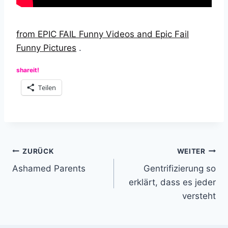
from EPIC FAIL Funny Videos and Epic Fail
Funny Pictures
.
shareit!
Teilen
Beitragsnavigation
ZURÜCK
WEITER
Ashamed Parents
Gentrifizierung so
erklärt, dass es jeder
versteht