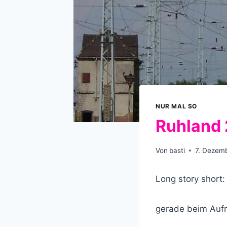
NUR MAL SO
Ruhland
Von
basti
7. Dezem
Long story short:
gerade beim Aufr