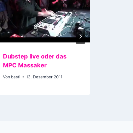
Dubstep live oder das
Bundes
MPC Massaker
Von
basti
Von
basti
13. Dezember 2011