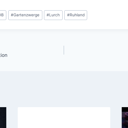
DB
#
Gartenzwerge
#
Lurch
#
Ruhland
gation
tion