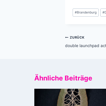
Schlagworte:
#
Brandenburg
#
Beitragsnavi
ZURÜCK
double launchpad ac
Ähnliche Beiträge