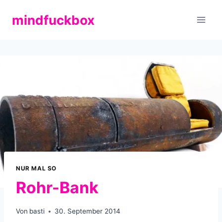
Zum
mindfuckbox
Inhalt
springen
NUR MAL SO
Rohr-Bank
Von
basti
30. September 2014