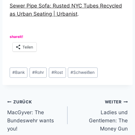
Sewer Pipe Sofa: Rusted NYC Tubes Recycled
as Urban Seating | Urbanist
.
shareit!
Teilen
Schlagworte:
#
Bank
#
Rohr
#
Rost
#
Schweißen
Beitragsnavigation
ZURÜCK
WEITER
MacGyver: The
Ladies und
Bundeswehr wants
Gentlemen: The
you!
Money Gun