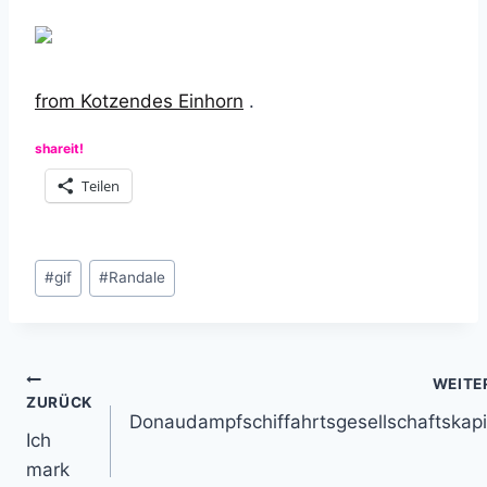
from Kotzendes Einhorn
.
shareit!
Teilen
Schlagworte:
#
gif
#
Randale
Beitragsnavigation
WEITE
ZURÜCK
Donaudampfschiffahrtsgesellschaftskap
Ich
mark