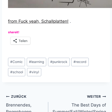
from Fuck yeah, Schallplatten!
.
shareit!
Teilen
Schlagworte:
#
Comic
#
learning
#
punkrock
#
record
#
school
#
vinyl
Beitragsnavigation
ZURÜCK
WEITER
Brennendes,
The Best Days of
Regenbogen
Summer/Fall/Winter/Spring