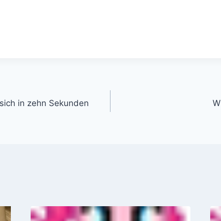
gation
 sich in zehn Sekunden
Wi