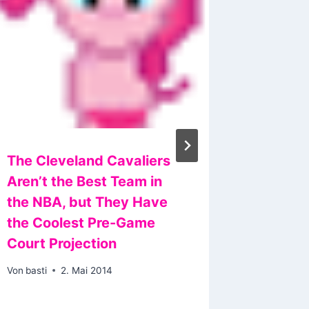
The Cleveland Cavaliers
Synchro
Aren’t the Best Team in
Von
basti
the NBA, but They Have
the Coolest Pre-Game
Court Projection
Von
basti
2. Mai 2014