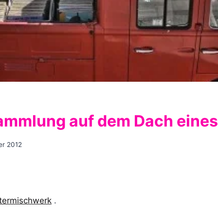
ammlung auf dem Dach eines 
er 2012
ttermischwerk
.