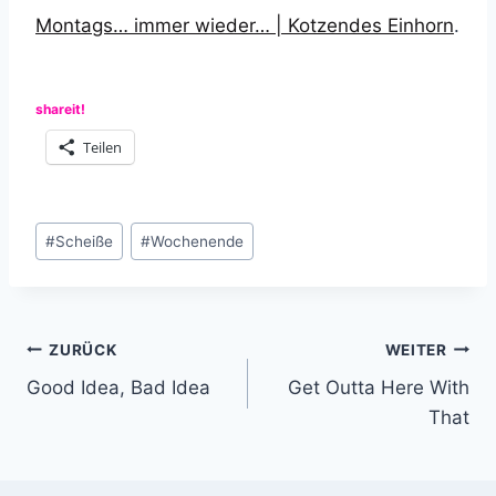
Montags… immer wieder… | Kotzendes Einhorn
.
shareit!
Teilen
Schlagworte:
#
Scheiße
#
Wochenende
Beitragsnavigation
ZURÜCK
WEITER
Good Idea, Bad Idea
Get Outta Here With
That