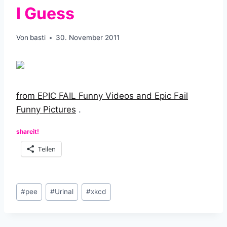
I Guess
Von
basti
30. November 2011
from EPIC FAIL Funny Videos and Epic Fail
Funny Pictures
.
shareit!
Teilen
Schlagworte:
#
pee
#
Urinal
#
xkcd