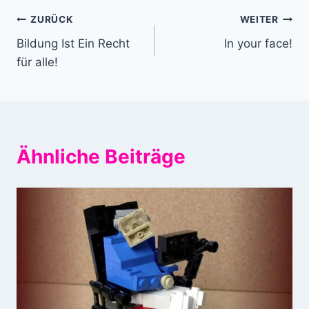
Beitragsnavigation
ZURÜCK
WEITER
Bildung Ist Ein Recht
In your face!
für alle!
Ähnliche Beiträge