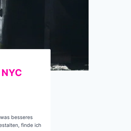
e NYC
n was besseres
talten, finde ich