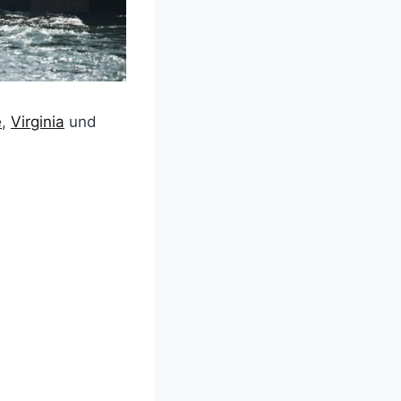
e
,
Virginia
und