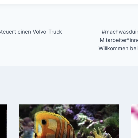
gation
-steuert einen Volvo-Truck
#machwasduim
Mitarbeiter*inne
Willkommen bei