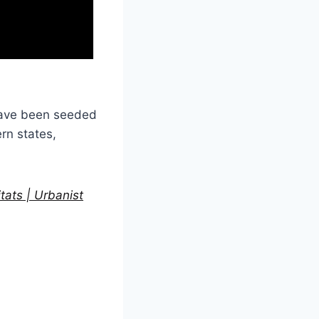
have been seeded
rn states,
ats | Urbanist