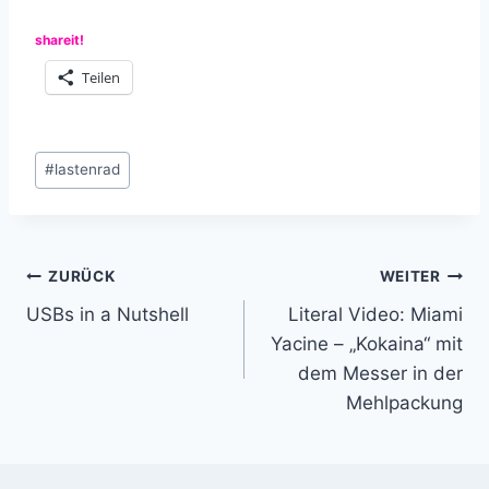
shareit!
Teilen
Schlagworte:
#
lastenrad
Beitragsnavigation
ZURÜCK
WEITER
USBs in a Nutshell
Literal Video: Miami
Yacine – „Kokaina“ mit
dem Messer in der
Mehlpackung