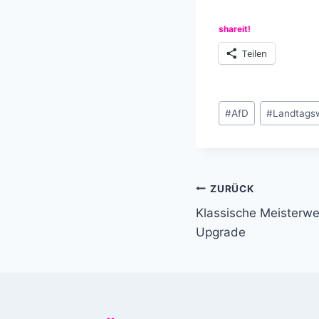
shareit!
Teilen
Schlagworte:
#
AfD
#
Landtags
Beitragsnavi
ZURÜCK
Klassische Meisterwer
Upgrade