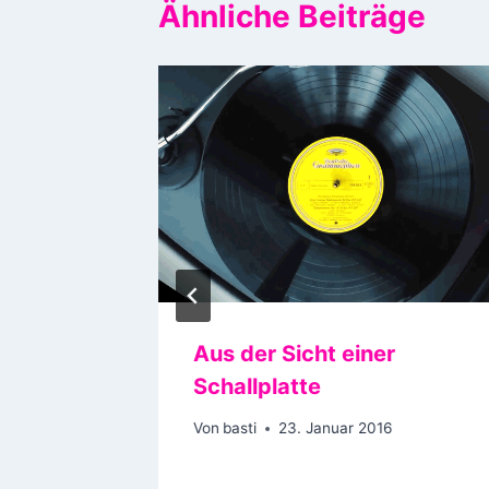
Ähnliche Beiträge
Aus der Sicht einer
n
Schallplatte
5
Von
basti
23. Januar 2016