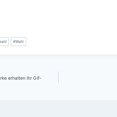
wahl
#
Wahl
gation
ke erhalten ihr Gif-