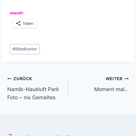
shareit!
Teilen
Schlagworte:
#
Bibelkonter
Beitragsnavigation
ZURÜCK
WEITER
Namib-Naukluft Park
Moment mal…
Foto – nix Gemaltes