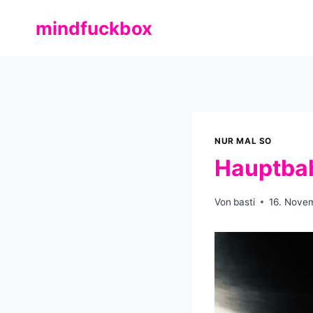
Zum
mindfuckbox
Inhalt
springen
NUR MAL SO
Hauptba
Von
basti
16. Nove