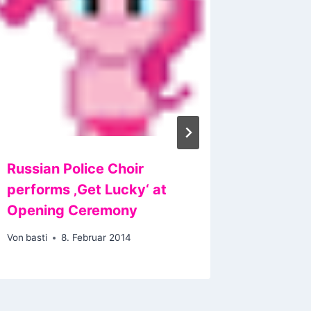
Russian Police Choir
Window
performs ‚Get Lucky‘ at
halbna
Opening Ceremony
Von
basti
Von
basti
8. Februar 2014