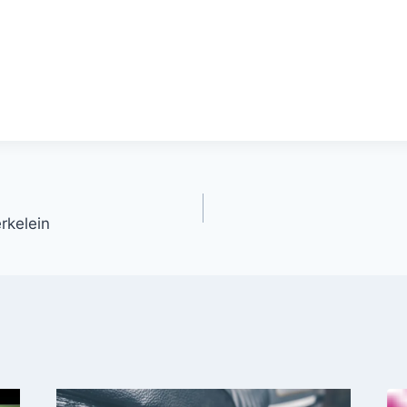
gation
rkelein