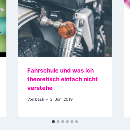
Fahrschule und was ich
theoretisch einfach nicht
verstehe
Von
basti
3. Juni 2019