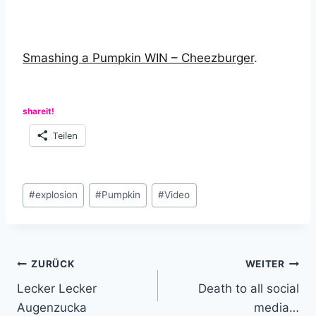
Smashing a Pumpkin WIN – Cheezburger
.
shareit!
Teilen
Schlagworte:
#
explosion
#
Pumpkin
#
Video
Beitragsnavigation
ZURÜCK
WEITER
Lecker Lecker
Death to all social
Augenzucka
media…