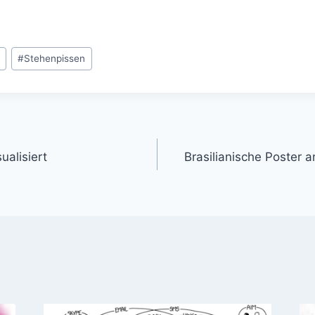
f
#
Stehenpissen
gation
ualisiert
Brasilianische Poster 