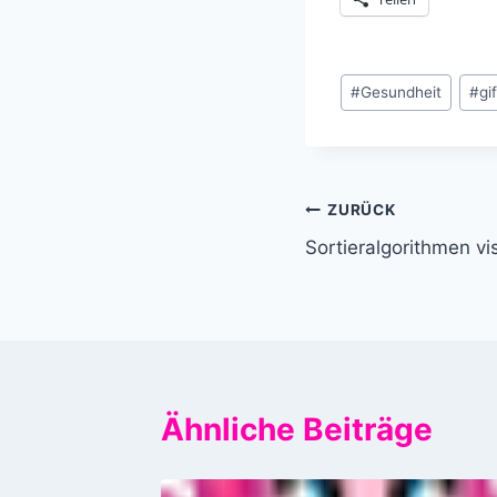
Schlagworte:
#
Gesundheit
#
gi
Beitragsnavi
ZURÜCK
Sortieralgorithmen vis
Ähnliche Beiträge