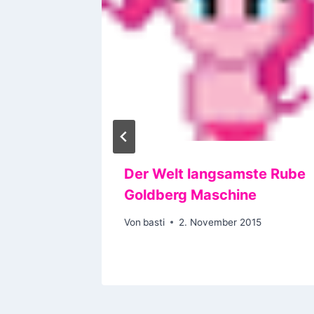
t die
Der Welt langsamste Rube
musst –
Goldberg Maschine
t
Von
basti
2. November 2015