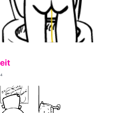
eit
14