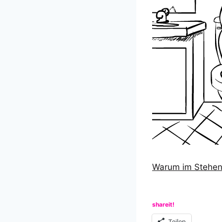
Warum im Stehen 
shareit!
Teilen