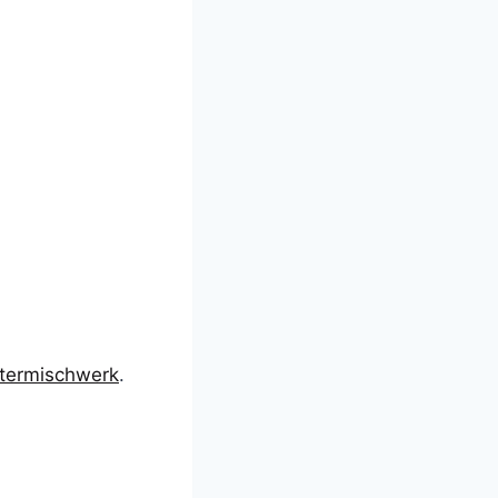
ttermischwerk
.