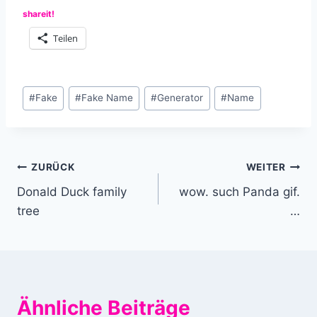
shareit!
Teilen
Schlagworte:
#
Fake
#
Fake Name
#
Generator
#
Name
Beitragsnavigation
ZURÜCK
WEITER
Donald Duck family
wow. such Panda gif.
tree
…
Ähnliche Beiträge