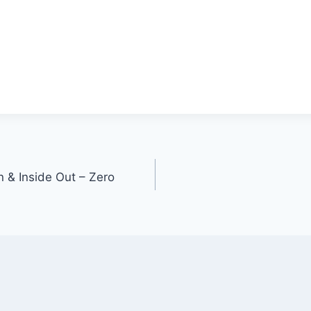
gation
 & Inside Out – Zero