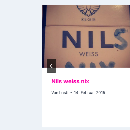
:
Nils weiss nix
schi
Von
basti
14. Februar 2015
015