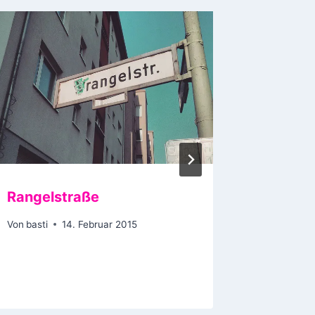
Rangelstraße
VW T2 
Von
basti
14. Februar 2015
Von
basti