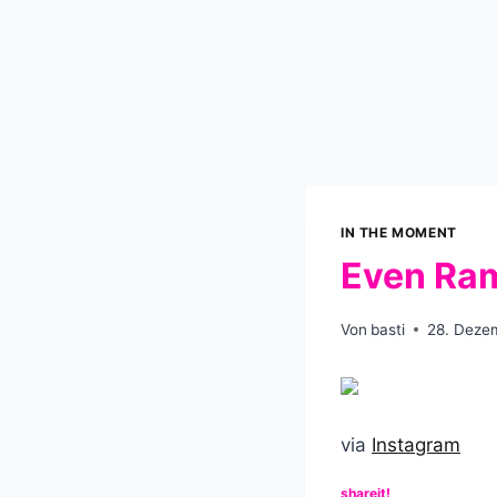
IN THE MOMENT
Even Ram
Von
basti
28. Deze
via
Instagram
shareit!