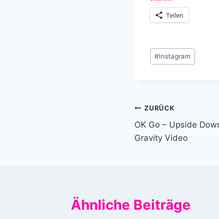
Teilen
Schlagworte:
#
Instagram
Beitragsnavi
ZURÜCK
OK Go – Upside Down
Gravity Video
Ähnliche Beiträge