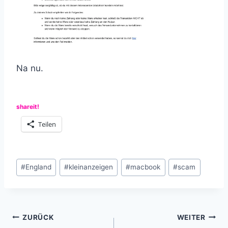
Na nu.
shareit!
Teilen
Schlagworte:
#
England
#
kleinanzeigen
#
macbook
#
scam
Beitragsnavigation
ZURÜCK
WEITER