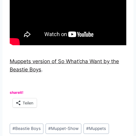
Muppets version of So What’cha Want by the
Beastie Boys
.
shareit!
Teilen
Schlagworte:
#
Beastie Boys
#
Muppet-Show
#
Muppets