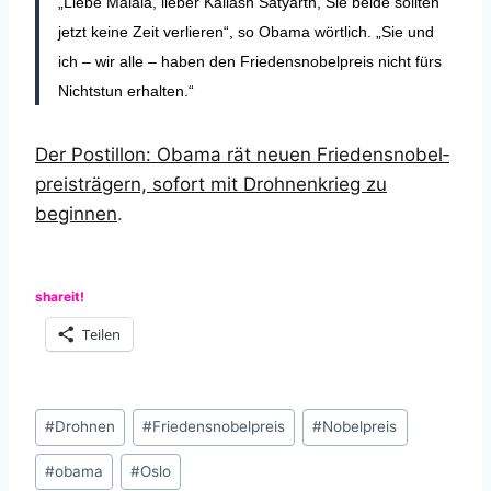
„Liebe Malala, lieber Kailash Satyarth, Sie beide sollten
jetzt keine Zeit verlieren“, so Obama wörtlich. „Sie und
ich – wir alle – haben den Friedensnobelpreis nicht fürs
Nichtstun erhalten.“
Der Postillon: Obama rät neuen Friedensnobel­
preis­trägern, sofort mit Drohnenkrieg zu
beginnen
.
shareit!
Teilen
Schlagworte:
#
Drohnen
#
Friedensnobelpreis
#
Nobelpreis
#
obama
#
Oslo