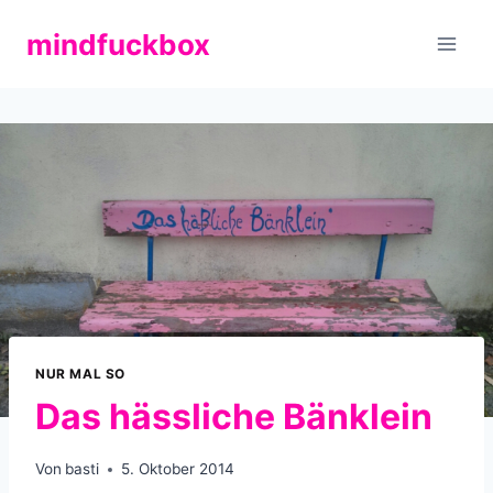
Zum
mindfuckbox
Inhalt
springen
NUR MAL SO
Das hässliche Bänklein
Von
basti
5. Oktober 2014