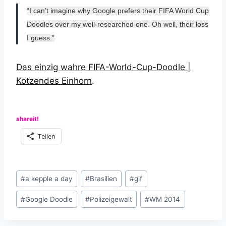
“I can’t imagine why Google prefers their FIFA World Cup
Doodles over my well-researched one. Oh well, their loss
I guess.”
Das einzig wahre FIFA-World-Cup-Doodle |
Kotzendes Einhorn
.
shareit!
Teilen
Schlagworte:
#
a kepple a day
#
Brasilien
#
gif
#
Google Doodle
#
Polizeigewalt
#
WM 2014