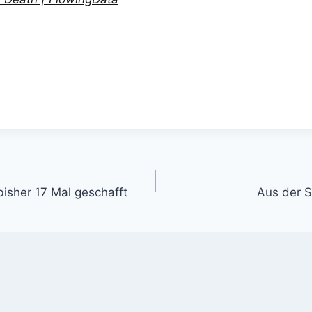
gation
 bisher 17 Mal geschafft
Aus der Si