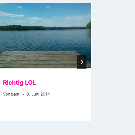
Richtig LOL
Hirnfick
Von
basti
9. Juni 2014
Von
basti