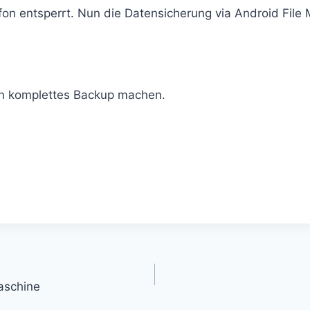
on entsperrt. Nun die Datensicherung via Android File
ein komplettes Backup machen.
gation
aschine