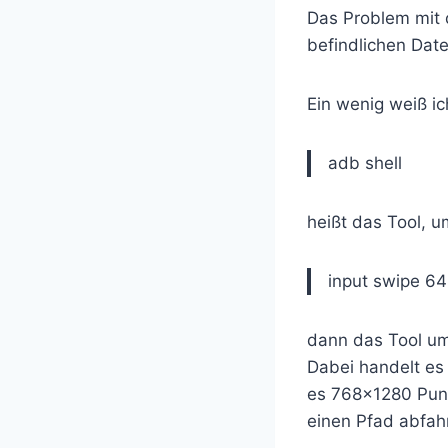
Das Problem mit d
befindlichen Date
Ein wenig weiß ic
adb shell
heißt das Tool, u
input swipe 6
dann das Tool um
Dabei handelt es
es 768×1280 Punk
einen Pfad abfah