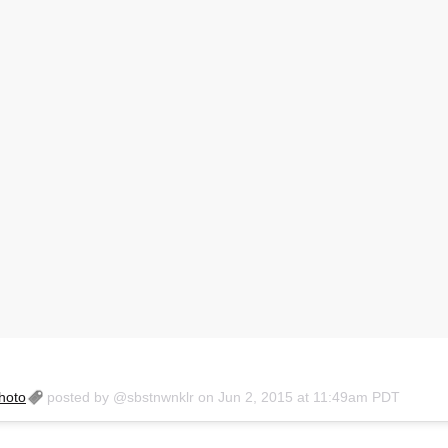
hoto
posted by @sbstnwnklr on
Jun 2, 2015 at 11:49am PDT