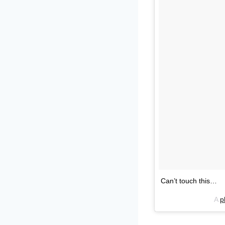
Can’t touch this…
A
p