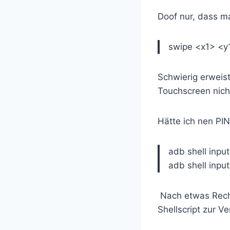
Doof nur, dass m
swipe <x1> <y1
Schwierig erweis
Touchscreen nicht
Hätte ich nen PIN
adb shell input
adb shell inpu
Nach etwas Rech
Shellscript zur V