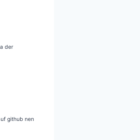
a der
uf github nen