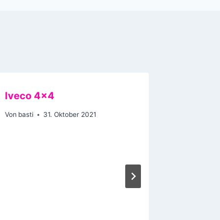
Iveco 4×4
Von
basti
31. Oktober 2021
Die Ge
Nintend